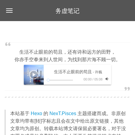
务虚笔记
生活不止眼前的苟且，还有诗和远方的田野，
你赤手空拳来到人世间，为找到那片海不顾一切。
生活不止眼前的苟且
- 许巍
00:00
/
05:08
本站基于
Hexo
的
NexT.Pisces
主题搭建而成。非原创
文章均带有[转]字标志且会在文中给出原文链接，其他
文章均为原创。转载本站博文请保留必要署名，对于没