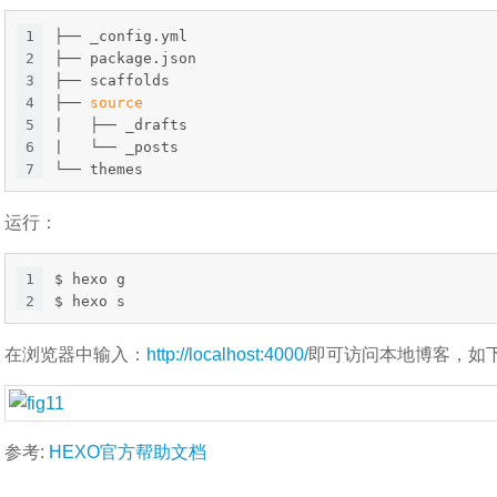
1
├── _config.yml
2
├── package.json
3
├── scaffolds
4
├── 
source
5
|   ├── _drafts
6
|   └── _posts
7
└── themes
运行：
1
$ hexo g
2
$ hexo s
在浏览器中输入：
http://localhost:4000/
即可访问本地博客，如
参考:
HEXO官方帮助文档