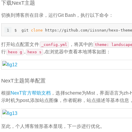
下载NexT主题
切换到博客所在目录，运行Git Bash，执行以下命令：
1
$  git 
clone
 https://github.com/iissnan/hexo-them
打开站点配置文件
，将其中的
_config.yml
theme: landscap
行
,
,在浏览器中查看本地博客如图：
hexo g
hexo s
NexT主题简单配置
根据
NexT官方帮助文档
，选择scheme为Mist，界面语言为zh
示时机为post,添加站点图像，作者昵称，站点描述等基本信息
至此，个人博客雏形基本显现，下一步进行优化。