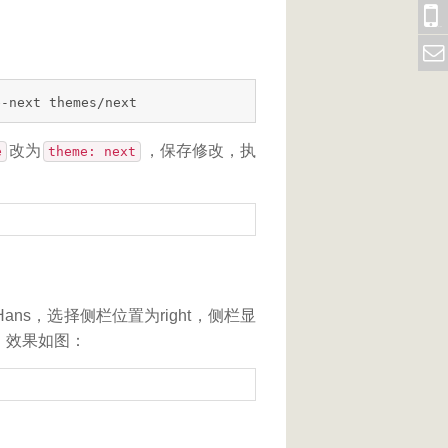
扫二维码
发送邮件
e-next themes/next
改为
，保存修改，执
e
theme: next
-Hans，选择侧栏位置为right，侧栏显
，效果如图：